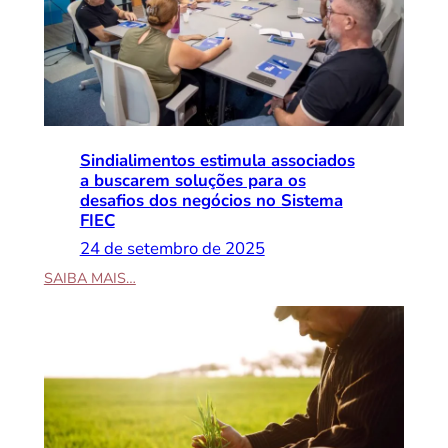
Sindialimentos estimula associados
a buscarem soluções para os
desafios dos negócios no Sistema
FIEC
24 de setembro de 2025
:
SAIBA MAIS…
S
i
n
d
i
a
l