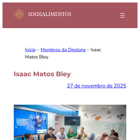
Pular
para
o
conteúdo
Início
–
Membros da Diretoria
–
Isaac
Matos Bley
Isaac Matos Bley
27 de novembro de 2025