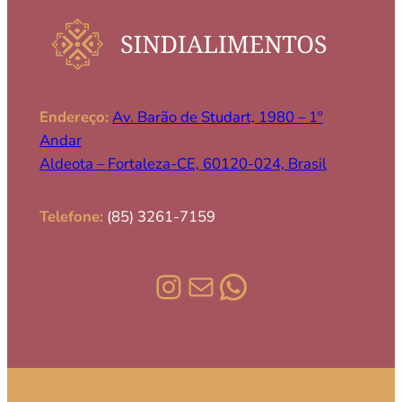
a
s
s
o
c
i
Endereço:
Av. Barão de Studart, 1980 – 1º
a
Andar
d
Aldeota – Fortaleza-CE, 60120-024, Brasil
o
s
c
Telefone:
(85) 3261-7159
o
m
p
Instagram
E-mail
WhatsApp
a
l
e
s
t
r